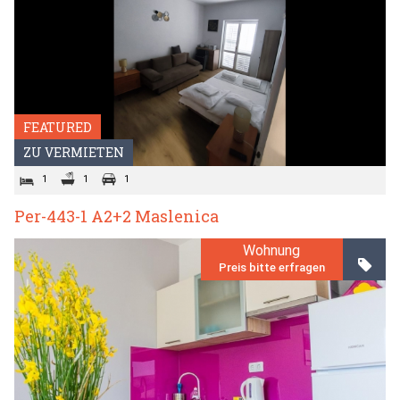
FEATURED
ZU VERMIETEN
1
1
1
Per-443-1 A2+2 Maslenica
Wohnung
Preis bitte erfragen