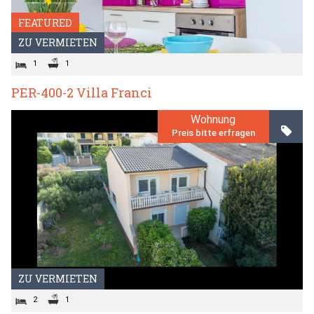
FEATURED
ZU VERMIETEN
1
1
PER-400-2 Villa Franci
Wohnung
Preis bitte erfragen
ZU VERMIETEN
2
1