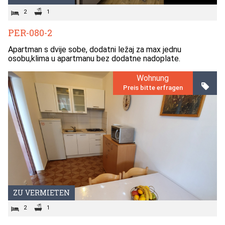
2
1
PER-080-2
Apartman s dvije sobe, dodatni ležaj za max jednu
osobu,klima u apartmanu bez dodatne nadoplate.
Wohnung
Preis bitte erfragen
ZU VERMIETEN
2
1