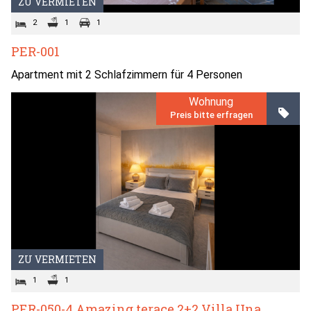
ZU VERMIETEN
2
1
1
PER-001
Apartment mit 2 Schlafzimmern für 4 Personen
Wohnung
Preis bitte erfragen
ZU VERMIETEN
1
1
PER-050-4 Amazing terace 2+2 Villa Una