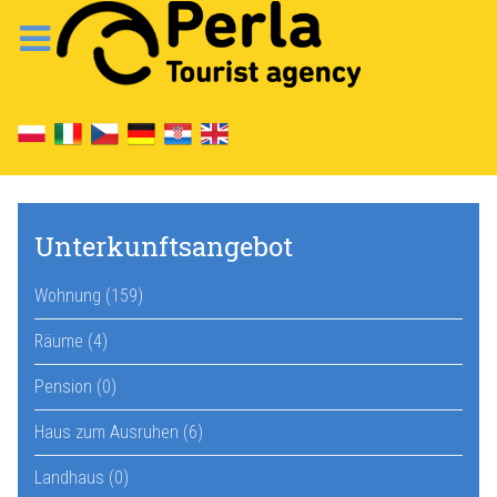
Unterkunftsangebot
Wohnung (159)
Räume (4)
Pension (0)
Haus zum Ausruhen (6)
Landhaus (0)