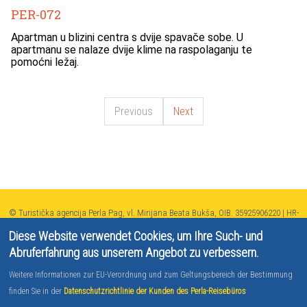
PER-072
Apartman u blizini centra s dvije spavače sobe. U
apartmanu se nalaze dvije klime na raspolaganju te
pomoćni ležaj.
Previous
Next
© Turistička agencija Perla Pag, vl. Mirijana Beata Bukša, OIB. 35925906220 | HR-
AB-23-13010400374 2026
Diese Website verwendet Cookies, um Ihre Such- und
SWIFT:RZBHHR2X-IBAN:HR8524840081101670693 2014 - 2021 | Developed by
Abruferfahrung aus unserem Angebot zu verbessern.
TJstudio
Weitere Informationen zur EU-Verordnung und zum Geltungsbereich der Bestimmung
finden Sie in der
Datenschutzrichtlinie der Kunden des Perla-Reisebüros