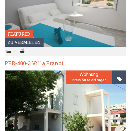
FEATURED
ZU VERMIETEN
1
1
PER-400-3 Villa Franci
Wohnung
Preis bitte erfragen