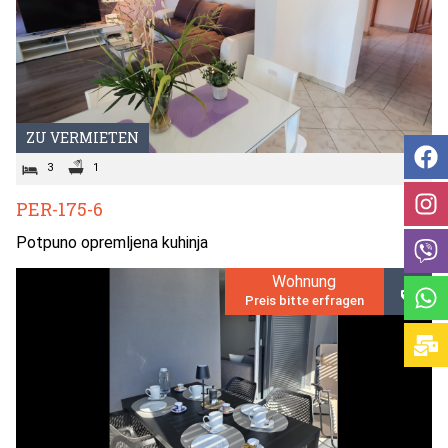
ZU VERMIETEN
3
1
PER-175-6
Potpuno opremljena kuhinja
Wohnung
Preis bitte erfragen