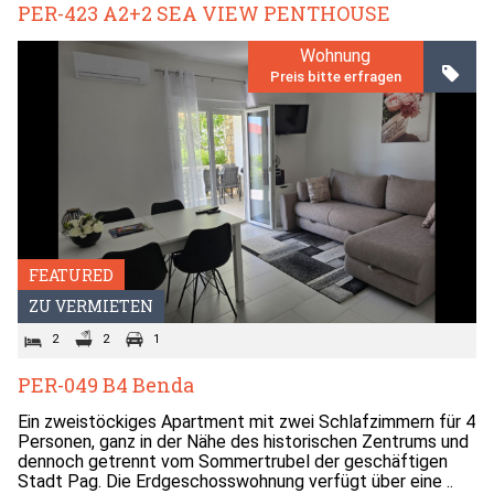
PER-423 A2+2 SEA VIEW PENTHOUSE
Wohnung
Preis bitte erfragen
FEATURED
ZU VERMIETEN
2
2
1
PER-049 B4 Benda
Ein zweistöckiges Apartment mit zwei Schlafzimmern für 4
Personen, ganz in der Nähe des historischen Zentrums und
dennoch getrennt vom Sommertrubel der geschäftigen
Stadt Pag. Die Erdgeschosswohnung verfügt über eine ..