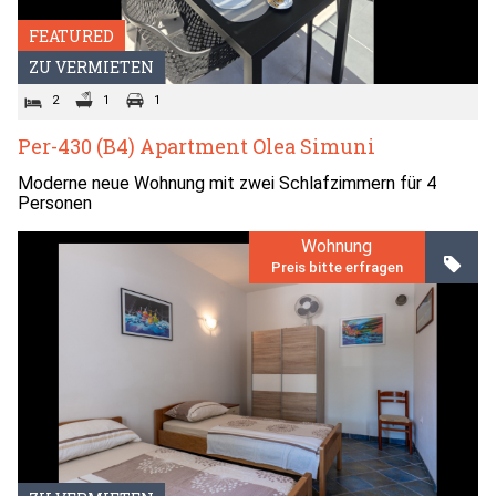
FEATURED
ZU VERMIETEN
2
1
1
Per-430 (B4) Apartment Olea Simuni
Moderne neue Wohnung mit zwei Schlafzimmern für 4
Personen
Wohnung
Preis bitte erfragen