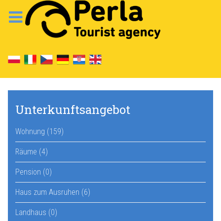
Unterkunftsangebot
Wohnung (159)
Räume (4)
Pension (0)
Haus zum Ausruhen (6)
Landhaus (0)