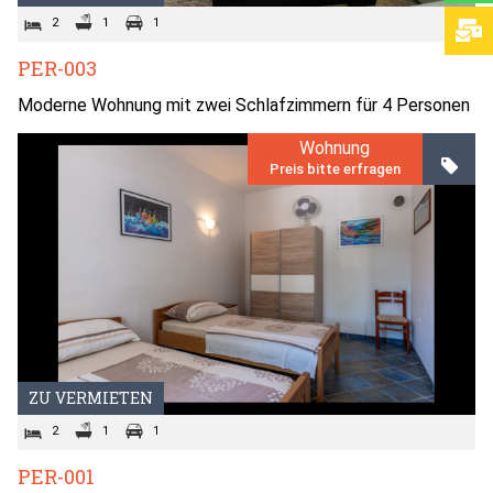
2
1
1
PER-003
Moderne Wohnung mit zwei Schlafzimmern für 4 Personen
Wohnung
Preis bitte erfragen
ZU VERMIETEN
2
1
1
PER-001